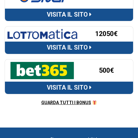
VISITA IL SITO
12050€
VISITA IL SITO
500€
VISITA IL SITO
GUARDA TUTTI I BONUS