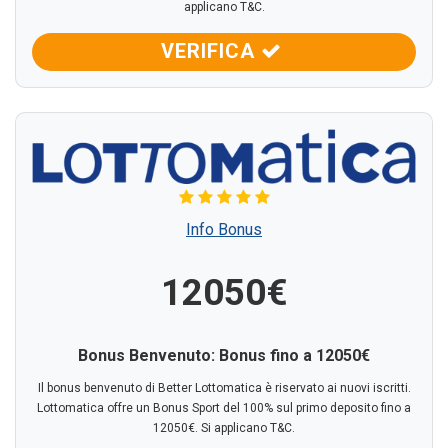
applicano T&C.
VERIFICA
Info Bonus
12050€
Bonus Benvenuto: Bonus fino a 12050€
Il bonus benvenuto di Better Lottomatica è riservato ai nuovi iscritti.
Lottomatica offre un Bonus Sport del 100% sul primo deposito fino a
12050€. Si applicano T&C.