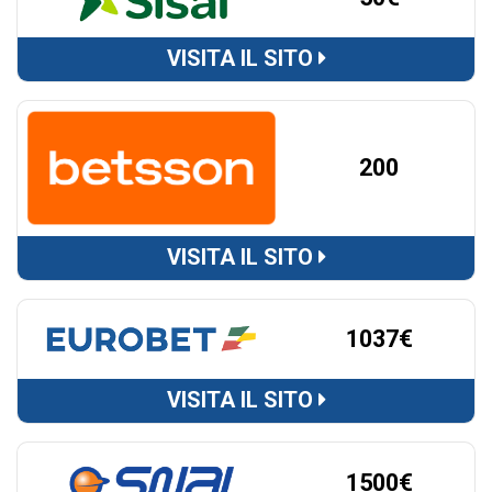
VISITA IL SITO
200
VISITA IL SITO
1037€
VISITA IL SITO
1500€