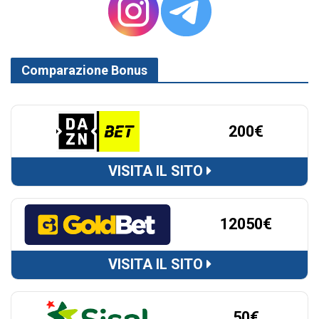
Comparazione Bonus
200€
VISITA IL SITO
12050€
VISITA IL SITO
50€