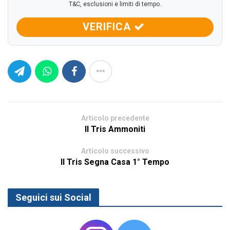
T&C, esclusioni e limiti di tempo.
VERIFICA
Articolo precedente
Il Tris Ammoniti
Articolo successivo
Il Tris Segna Casa 1° Tempo
Seguici sui Social