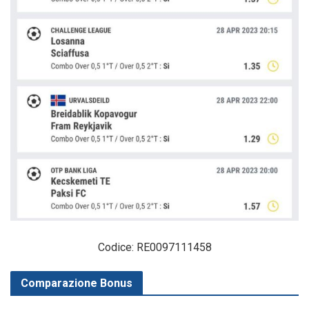
Codice: RE0097111458
Comparazione Bonus