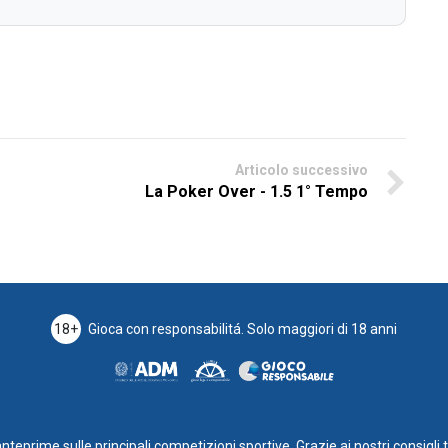
Articolo successivo
La Poker Over - 1.5 1° Tempo
18+
Gioca con responsabilitá.
Solo maggiori di 18 anni
prime sulle principali competizioni sportive. Grazie ai nostri consigli t