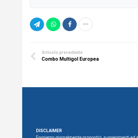
Articolo precedente
Combo Multigol Europea
DISCLAIMER
Forniamo giornalmente pronostici, suggerimenti ed ante