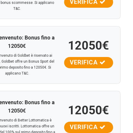
VERIFICA
di bonus scommesse. Si applicano
T&C.
envenuto: Bonus fino a
12050€
12050€
nvenuto di Goldbet è riservato ai
VERIFICA
i. Goldbet offre un Bonus Sport del
rimo deposito fino a 12050€. Si
applicano T&C.
envenuto: Bonus fino a
12050€
12050€
envenuto di Better Lottomatica è
VERIFICA
nuovi iscritti. Lottomatica offre un
del 100% sul primo deposito fino a