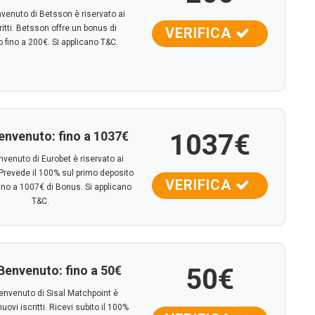
nvenuto di Betsson è riservato ai
ritti. Betsson offre un bonus di
VERIFICA
 fino a 200€. Si applicano T&C.
envenuto: fino a 1037€
1037€
nvenuto di Eurobet è riservato ai
. Prevede il 100% sul primo deposito
VERIFICA
fino a 1007€ di Bonus. Si applicano
T&C.
Benvenuto: fino a
50€
50€
benvenuto di Sisal Matchpoint è
nuovi iscritti. Ricevi subito il 100%