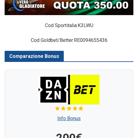
Cod Sportitalia:K3LWU
Cod Goldbet/Better:RE0094655436
Comparazione Bonus
Info Bonus
200€