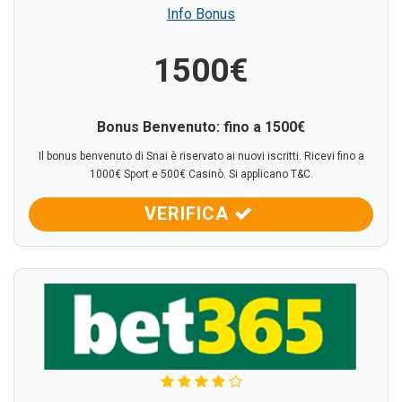
Info Bonus
1500€
Bonus Benvenuto: fino a 1500€
Il bonus benvenuto di Snai è riservato ai nuovi iscritti. Ricevi fino a
1000€ Sport e 500€ Casinò. Si applicano T&C.
VERIFICA