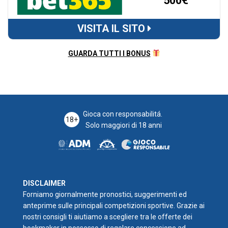
500€
VISITA IL SITO
GUARDA TUTTI I BONUS
Gioca con responsabilitá.
18+
Solo maggiori di 18 anni
DISCLAIMER
Forniamo giornalmente pronostici, suggerimenti ed
anteprime sulle principali competizioni sportive. Grazie ai
nostri consigli ti aiutiamo a scegliere tra le offerte dei