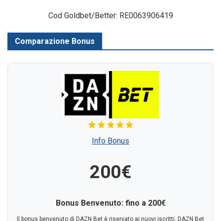
Cod Goldbet/Better: RE0063906419
Comparazione Bonus
Info Bonus
200€
Bonus Benvenuto: fino a 200€
Il bonus benvenuto di DAZN Bet è riservato ai nuovi iscritti. DAZN Bet