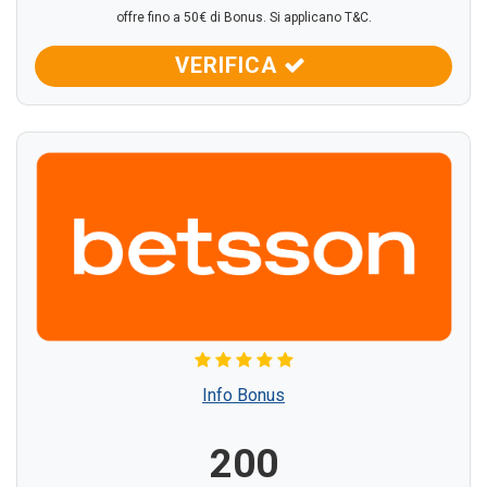
offre fino a 50€ di Bonus. Si applicano T&C.
VERIFICA
Info Bonus
200