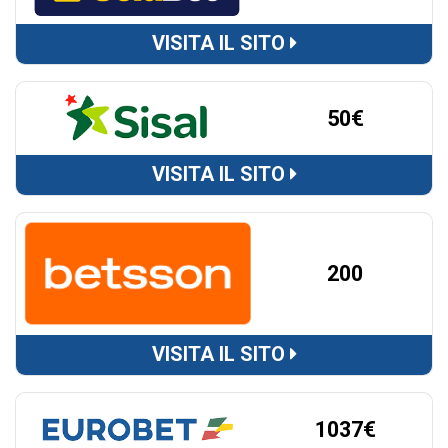
VISITA IL SITO
50€
VISITA IL SITO
200
VISITA IL SITO
1037€