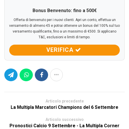
Bonus Benvenuto: fino a 500€
Offerta di benvenuto per i nuovi clienti. Apri un conto, effettua un
versamento di almeno €5 e potrai ottenere un bonus del 100% sul tuo
versamento qualificante, fino a un massimo di €500. Si applicano
T&C, esclusioni e limiti di tempo.
VERIFICA
Articolo precedente
La Multipla Marcatori Champions del 6 Settembre
Articolo successivo
Pronostici Calcio 9 Settembre - La Multipla Corner