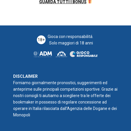
GUARDA TUTTI I BONUS
Gioca con responsabilitá.
18+
Solo maggiori di 18 anni
DISCLAIMER
Forniamo giornalmente pronostici, suggerimenti ed
anteprime sulle principali competizioni sportive. Grazie ai
nostri consigli ti aiutiamo a scegliere tra le offerte dei
bookmaker in possesso di regolare concessione ad
operare in Italia rilasciata dall’Agenzia delle Dogane e dei
Monopoli