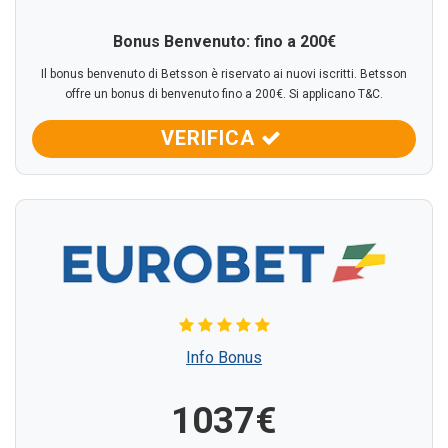
Bonus Benvenuto: fino a 200€
Il bonus benvenuto di Betsson è riservato ai nuovi iscritti. Betsson
offre un bonus di benvenuto fino a 200€. Si applicano T&C.
VERIFICA
Info Bonus
1037€