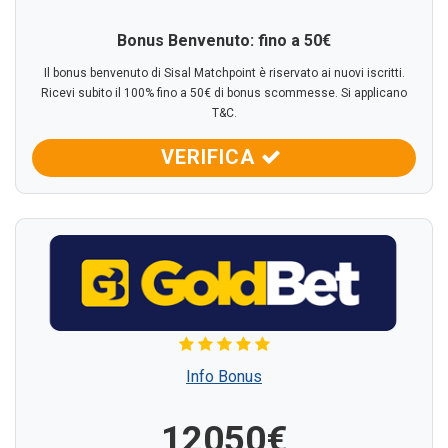
Bonus Benvenuto: fino a
50€
Il bonus benvenuto di Sisal Matchpoint è riservato ai nuovi iscritti.
Ricevi subito il 100% fino a 50€ di bonus scommesse. Si applicano
T&C.
VERIFICA
Info Bonus
12050€