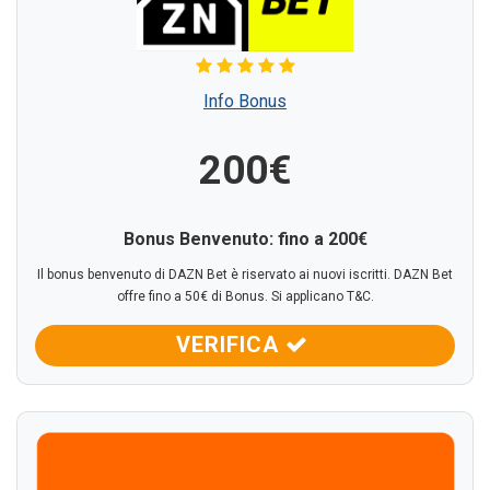
Info Bonus
200€
Bonus Benvenuto: fino a 200€
Il bonus benvenuto di DAZN Bet è riservato ai nuovi iscritti. DAZN Bet
offre fino a 50€ di Bonus. Si applicano T&C.
VERIFICA