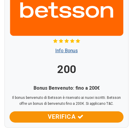
Info Bonus
200
Bonus Benvenuto: fino a 200€
Il bonus benvenuto di Betsson è riservato ai nuovi iscritti. Betsson
offre un bonus di benvenuto fino a 200€. Si applicano T&C.
VERIFICA