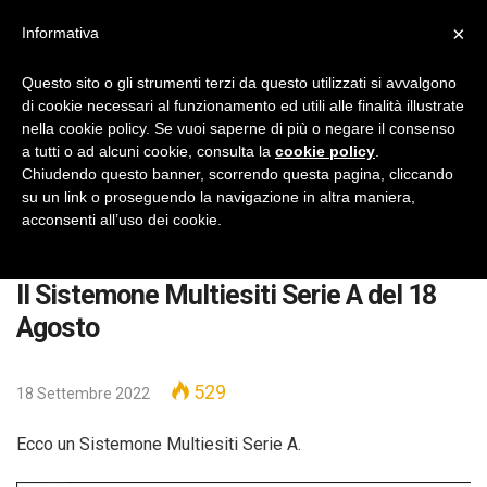
×
Informativa
IlVeroGladiatore
Pronostici Calcio Gratis
Questo sito o gli strumenti terzi da questo utilizzati si avvalgono
di cookie necessari al funzionamento ed utili alle finalità illustrate
No Thanks
INSTALL
nella cookie policy. Se vuoi saperne di più o negare il consenso
a tutti o ad alcuni cookie, consulta la
cookie policy
.
Chiudendo questo banner, scorrendo questa pagina, cliccando
su un link o proseguendo la navigazione in altra maniera,
acconsenti all’uso dei cookie.
Home
Pronostici
Calcio
Serie A
Il Sistemone Multiesiti Serie A d
Il Sistemone Multiesiti Serie A del 18
Agosto
529
18 Settembre 2022
Ecco un Sistemone Multiesiti Serie A.