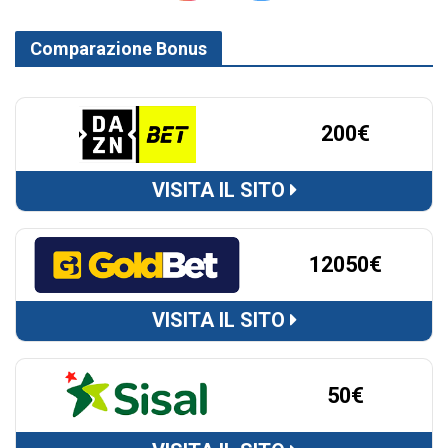
Comparazione Bonus
200€
VISITA IL SITO
12050€
VISITA IL SITO
50€