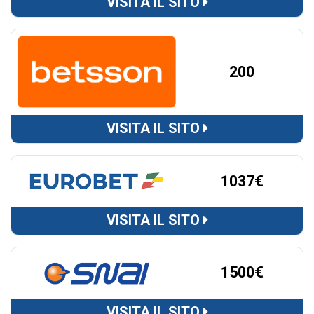
VISITA IL SITO
200
VISITA IL SITO
1037€
VISITA IL SITO
1500€
VISITA IL SITO