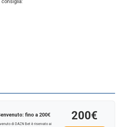
 consiglia:
200€
envenuto: fino a 200€
venuto di DAZN Bet è riservato ai