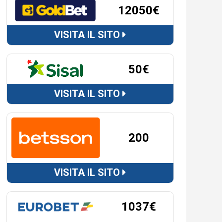
12050€
VISITA IL SITO
50€
VISITA IL SITO
200
VISITA IL SITO
1037€