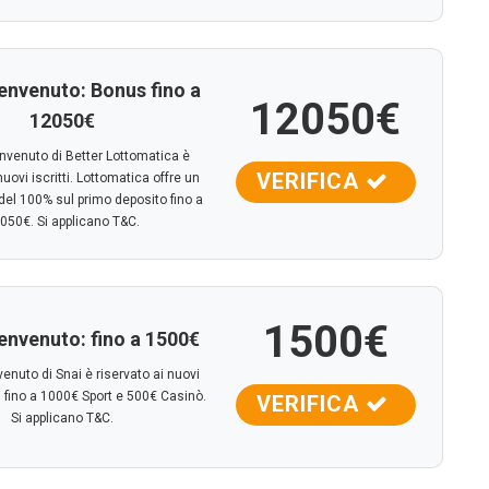
envenuto: Bonus fino a
12050€
12050€
envenuto di Better Lottomatica è
VERIFICA
nuovi iscritti. Lottomatica offre un
del 100% sul primo deposito fino a
050€. Si applicano T&C.
1500€
envenuto: fino a 1500€
venuto di Snai è riservato ai nuovi
vi fino a 1000€ Sport e 500€ Casinò.
VERIFICA
Si applicano T&C.