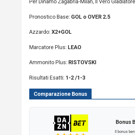
Per Dinamo Zagabria-Milan, Il Vero Gladiatore
Pronostico Base:
GOL o OVER 2.5
Azzardo:
X2+GOL
Marcatore Plus:
LEAO
Ammonito Plus:
RISTOVSKI
Risultati Esatti:
1-2 /1-3
Comparazione Bonus
Bonus B
Il bonus ben