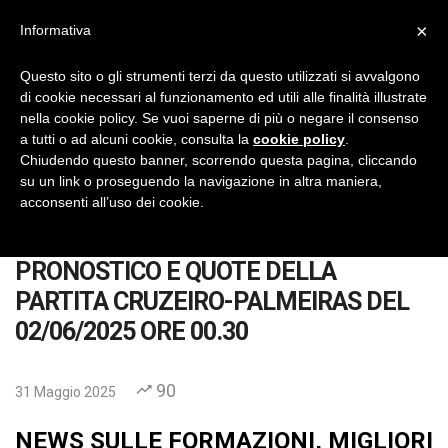
×
Informativa
IlVeroGladiatore
Pronostici Calcio Gratis
Questo sito o gli strumenti terzi da questo utilizzati si avvalgono
di cookie necessari al funzionamento ed utili alle finalità illustrate
No Thanks
INSTALL
nella cookie policy. Se vuoi saperne di più o negare il consenso
a tutti o ad alcuni cookie, consulta la
cookie policy
.
Chiudendo questo banner, scorrendo questa pagina, cliccando
su un link o proseguendo la navigazione in altra maniera,
acconsenti all’uso dei cookie.
Home
Scommesse
Singole
PRONOSTICO E QUOTE DELLA PARTITA 
PRONOSTICO E QUOTE DELLA
PARTITA CRUZEIRO-PALMEIRAS DEL
02/06/2025 ORE 00.30
90
31 Maggio 2025
NEWS SULLE FORMAZIONI, MIGLIORI