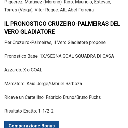
Piquerez, Martinez (Moreno), Rios, Mauricio, Estevao,
Torres (Veiga), Vitor Roque. All.: Abel Ferreira.
IL PRONOSTICO CRUZEIRO-PALMEIRAS DEL
VERO GLADIATORE
Per Cruzeiro-Palmeiras, Il Vero Gladiatore propone:
Pronostico Base: 1X/SEGNA GOAL SQUADRA DI CASA
Azzardo: X o GOAL
Marcatore: Kaio Jorge/Gabriel Barboza
Riceve un Cartellino: Fabricio Bruno/Bruno Fuchs
Risultato Esatto: 1-1/2-2
Comparazione Bonus