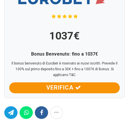
1037€
Bonus Benvenuto: fino a 1037€
Il bonus benvenuto di Eurobet è riservato ai nuovi iscritti. Prevede il
100% sul primo deposito fino a 30€ + fino a 1007€ di Bonus. Si
applicano T&C.
VERIFICA