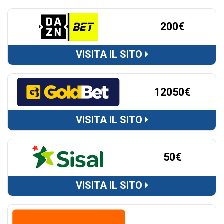
200€
VISITA IL SITO
12050€
VISITA IL SITO
50€
VISITA IL SITO