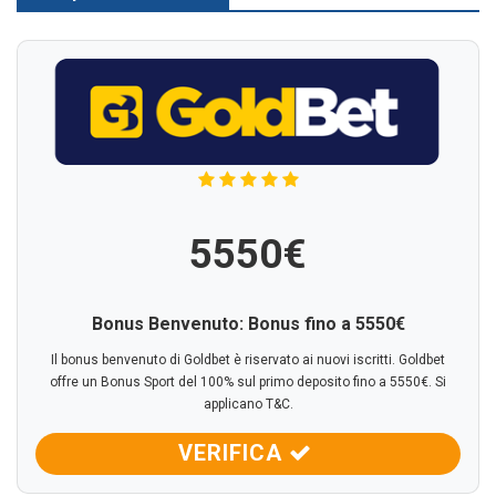
5550€
Bonus Benvenuto: Bonus fino a 5550€
Il bonus benvenuto di Goldbet è riservato ai nuovi iscritti. Goldbet
offre un Bonus Sport del 100% sul primo deposito fino a 5550€. Si
applicano T&C.
VERIFICA