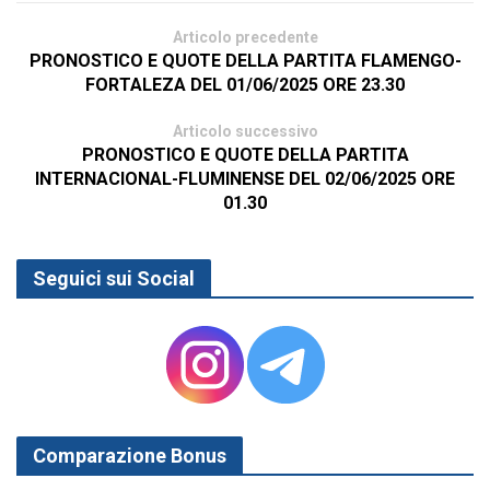
Articolo precedente
PRONOSTICO E QUOTE DELLA PARTITA FLAMENGO-
FORTALEZA DEL 01/06/2025 ORE 23.30
Articolo successivo
PRONOSTICO E QUOTE DELLA PARTITA
INTERNACIONAL-FLUMINENSE DEL 02/06/2025 ORE
01.30
Seguici sui Social
Comparazione Bonus