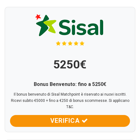
5250€
Bonus Benvenuto: fino a
5250€
Il bonus benvenuto di Sisal Matchpoint è riservato ai nuovi iscritti.
Ricevi subito €5000 + fino a €250 di bonus scommesse. Si applicano
T&C.
VERIFICA