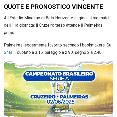
QUOTE E PRONOSTICO VINCENTE
All’Estadio Mineirao di Belo Horizonte si gioca il big match
dell’11a giornata: il Cruzeiro terzo attende il Palmeiras
primo.
Palmeiras leggermente favorito secondo i bookmakers. Su
Snai
: 1 quotato a 3.15, pareggio a 2.90, segno 2 a 2.40.