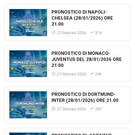
PRONOSTICO DI NAPOLI-
CHELSEA (28/01/2026) ORE
21.00
27 Gennaio 2026
314
PRONOSTICO DI MONACO-
JUVENTUS DEL 28/01/2026 ORE
21:00
27 Gennaio 2026
296
PRONOSTICO DI DORTMUND-
INTER (28/01/2026) ORE 21.00
27 Gennaio 2026
287