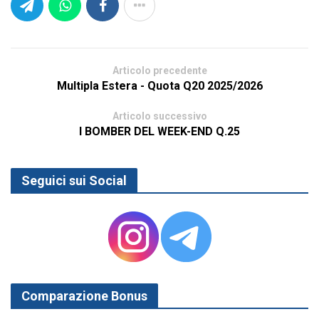
Articolo precedente
Multipla Estera - Quota Q20 2025/2026
Articolo successivo
I BOMBER DEL WEEK-END Q.25
Seguici sui Social
Comparazione Bonus