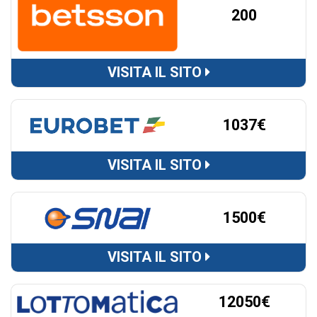
200
VISITA IL SITO
1037€
VISITA IL SITO
1500€
VISITA IL SITO
12050€