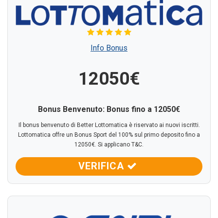
Info Bonus
12050€
Bonus Benvenuto: Bonus fino a 12050€
Il bonus benvenuto di Better Lottomatica è riservato ai nuovi iscritti.
Lottomatica offre un Bonus Sport del 100% sul primo deposito fino a
12050€. Si applicano T&C.
VERIFICA