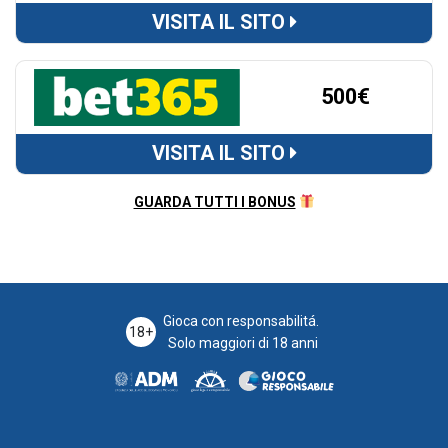
VISITA IL SITO
500€
VISITA IL SITO
GUARDA TUTTI I BONUS
Gioca con responsabilitá.
18+
Solo maggiori di 18 anni