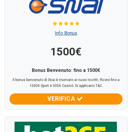
Info Bonus
1500€
Bonus Benvenuto: fino a 1500€
Il bonus benvenuto di Snai è riservato ai nuovi iscritti. Ricevi fino a
1000€ Sport e 500€ Casinò. Si applicano T&C.
VERIFICA