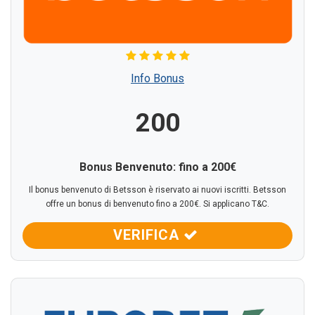
Info Bonus
200
Bonus Benvenuto: fino a 200€
Il bonus benvenuto di Betsson è riservato ai nuovi iscritti. Betsson
offre un bonus di benvenuto fino a 200€. Si applicano T&C.
VERIFICA