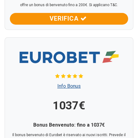
offre un bonus di benvenuto fino a 200€. Si applicano T&C.
VERIFICA
Info Bonus
1037€
Bonus Benvenuto: fino a 1037€
Il bonus benvenuto di Eurobet è riservato ai nuovi iscritti. Prevede il