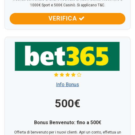
1000€ Sport e 500€ Casinò. Si applicano T&C.
VERIFICA
Info Bonus
500€
Bonus Benvenuto: fino a 500€
Offerta di benvenuto per i nuovi clienti. Apri un conto, effettua un