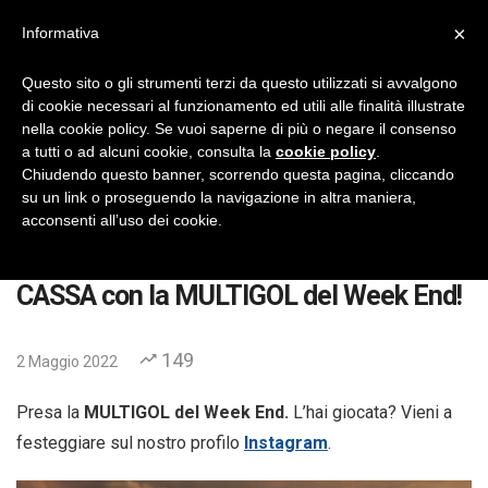
×
Informativa
IlVeroGladiatore
Pronostici Calcio Gratis
Questo sito o gli strumenti terzi da questo utilizzati si avvalgono
di cookie necessari al funzionamento ed utili alle finalità illustrate
No Thanks
INSTALL
nella cookie policy. Se vuoi saperne di più o negare il consenso
a tutti o ad alcuni cookie, consulta la
cookie policy
.
Chiudendo questo banner, scorrendo questa pagina, cliccando
su un link o proseguendo la navigazione in altra maniera,
acconsenti all’uso dei cookie.
Home
Pronostici
Calcio
Serie A
CASSA con la MULTIGOL del Wee
CASSA con la MULTIGOL del Week End!
149
2 Maggio 2022
Presa la
MULTIGOL del Week End.
L’hai giocata? Vieni a
festeggiare sul nostro profilo
Instagram
.