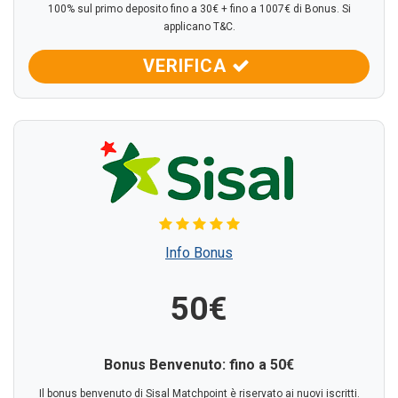
100% sul primo deposito fino a 30€ + fino a 1007€ di Bonus. Si
applicano T&C.
VERIFICA
Info Bonus
50€
Bonus Benvenuto: fino a
50€
Il bonus benvenuto di Sisal Matchpoint è riservato ai nuovi iscritti.