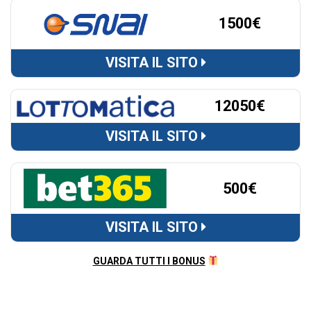
1500€
VISITA IL SITO
12050€
VISITA IL SITO
500€
VISITA IL SITO
GUARDA TUTTI I BONUS