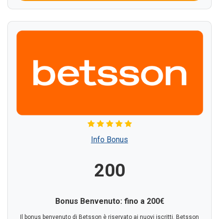
Info Bonus
200
Bonus Benvenuto: fino a 200€
Il bonus benvenuto di Betsson è riservato ai nuovi iscritti. Betsson