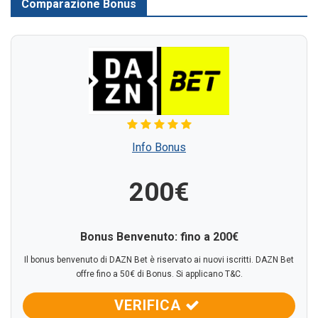
Comparazione Bonus
Info Bonus
200€
Bonus Benvenuto: fino a 200€
Il bonus benvenuto di DAZN Bet è riservato ai nuovi iscritti. DAZN Bet
offre fino a 50€ di Bonus. Si applicano T&C.
VERIFICA