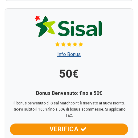
Info Bonus
50€
Bonus Benvenuto: fino a
50€
Il bonus benvenuto di Sisal Matchpoint è riservato ai nuovi iscritti.
Ricevi subito il 100% fino a 50€ di bonus scommesse. Si applicano
T&C.
VERIFICA