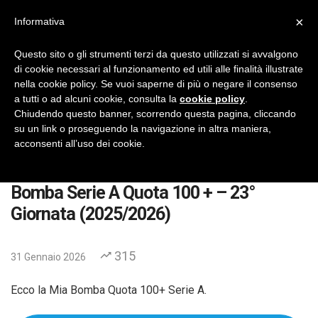
×
Informativa
IlVeroGladiatore
Pronostici Calcio Gratis
Questo sito o gli strumenti terzi da questo utilizzati si avvalgono
di cookie necessari al funzionamento ed utili alle finalità illustrate
No Thanks
INSTALL
nella cookie policy. Se vuoi saperne di più o negare il consenso
a tutti o ad alcuni cookie, consulta la
cookie policy
.
Chiudendo questo banner, scorrendo questa pagina, cliccando
su un link o proseguendo la navigazione in altra maniera,
acconsenti all’uso dei cookie.
Home
Pronostici
Calcio
Serie A
Bomba Serie A Quota 100 + – 23
Bomba Serie A Quota 100 + – 23°
Giornata (2025/2026)
315
31 Gennaio 2026
Ecco la Mia Bomba Quota 100+ Serie A.