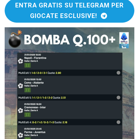
ENTRA GRATIS SU TELEGRAM PER
GIOCATE ESCLUSIVE!