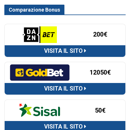
Comparazione Bonus
200€
VISITA IL SITO
12050€
VISITA IL SITO
50€
VISITA IL SITO