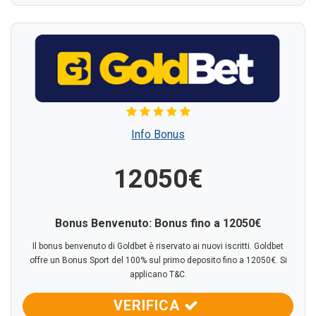
Info Bonus
12050€
Bonus Benvenuto: Bonus fino a 12050€
Il bonus benvenuto di Goldbet è riservato ai nuovi iscritti. Goldbet
offre un Bonus Sport del 100% sul primo deposito fino a 12050€. Si
applicano T&C.
VERIFICA