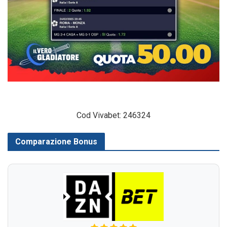
Cod Vivabet: 246324
Comparazione Bonus