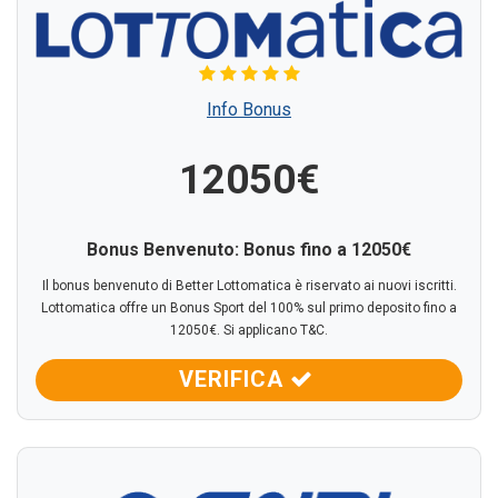
Info Bonus
12050€
Bonus Benvenuto: Bonus fino a 12050€
Il bonus benvenuto di Better Lottomatica è riservato ai nuovi iscritti.
Lottomatica offre un Bonus Sport del 100% sul primo deposito fino a
12050€. Si applicano T&C.
VERIFICA