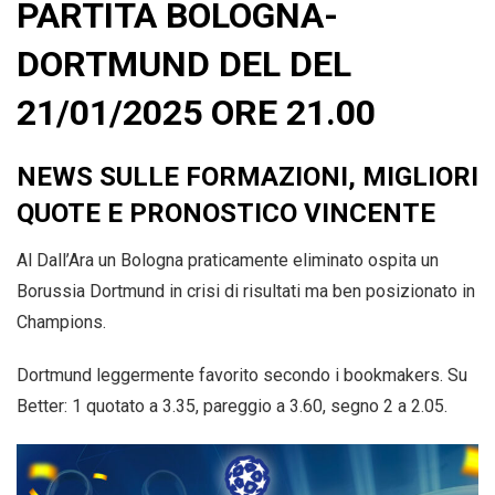
PARTITA BOLOGNA-
DORTMUND DEL DEL
21/01/2025 ORE 21.00
NEWS SULLE FORMAZIONI, MIGLIORI
QUOTE E PRONOSTICO VINCENTE
Al Dall’Ara un Bologna praticamente eliminato ospita un
Borussia Dortmund in crisi di risultati ma ben posizionato in
Champions.
Dortmund leggermente favorito secondo i bookmakers. Su
Better: 1 quotato a 3.35, pareggio a 3.60, segno 2 a 2.05.