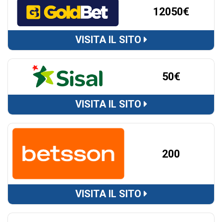
12050€
VISITA IL SITO
50€
VISITA IL SITO
200
VISITA IL SITO