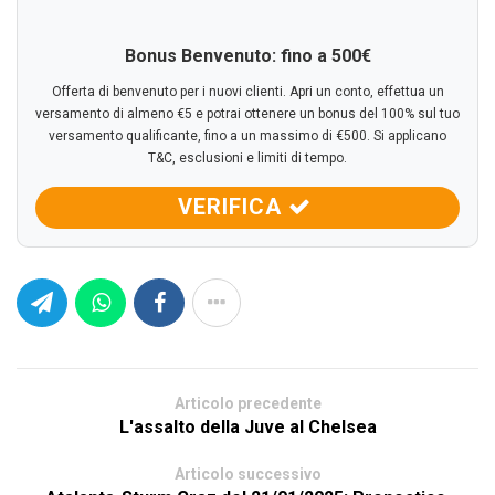
Bonus Benvenuto: fino a 500€
Offerta di benvenuto per i nuovi clienti. Apri un conto, effettua un
versamento di almeno €5 e potrai ottenere un bonus del 100% sul tuo
versamento qualificante, fino a un massimo di €500. Si applicano
T&C, esclusioni e limiti di tempo.
VERIFICA
Articolo precedente
L'assalto della Juve al Chelsea
Articolo successivo