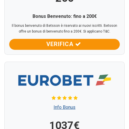
Bonus Benvenuto: fino a 200€
Il bonus benvenuto di Betsson è riservato ai nuovi iscritti. Betsson
offre un bonus di benvenuto fino a 200€. Si applicano T&C.
VERIFICA
Info Bonus
1037€