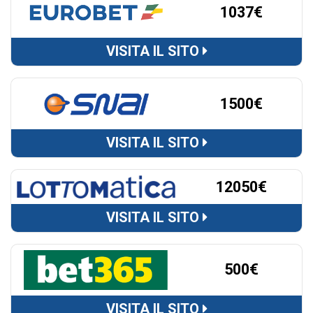
1037€
VISITA IL SITO
1500€
VISITA IL SITO
12050€
VISITA IL SITO
500€
VISITA IL SITO