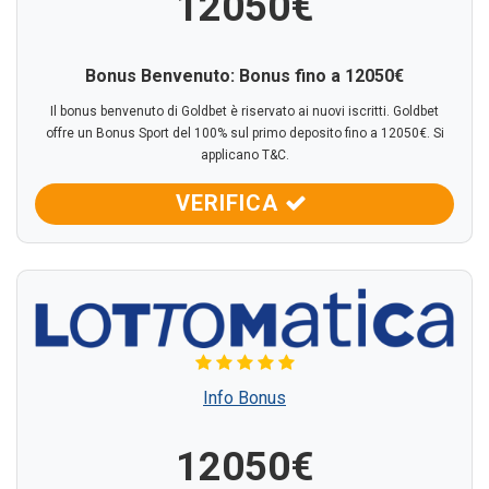
12050€
Bonus Benvenuto: Bonus fino a 12050€
Il bonus benvenuto di Goldbet è riservato ai nuovi iscritti. Goldbet
offre un Bonus Sport del 100% sul primo deposito fino a 12050€. Si
applicano T&C.
VERIFICA
Info Bonus
12050€