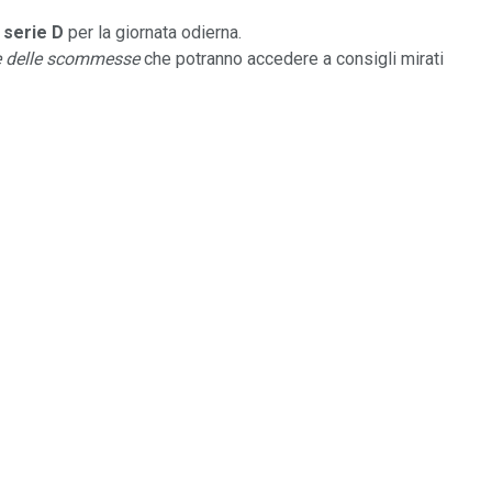
i serie D
 per la giornata odierna.

re delle scommesse 
che potranno accedere a consigli mirati 