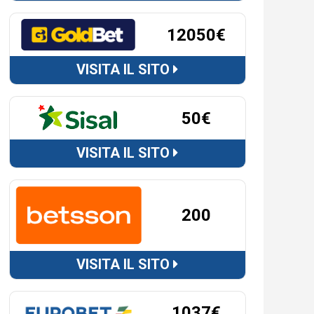
12050€
VISITA IL SITO
50€
VISITA IL SITO
200
VISITA IL SITO
1037€