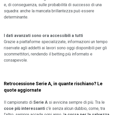
e, di conseguenza, sulle probabilità di successo di una 
squadra: anche la mancata brillantezza può essere 
determinante.
I dati avanzati sono ora accessibili a tutti
Grazie a piattaforme specializzate, informazioni un tempo 
riservate agli addetti ai lavori sono oggi disponibili per gli 
scommettitori, rendendo il betting più informato e 
consapevole.
Retrocessione Serie A, in quante rischiano? Le 
quote aggiornate
Il campionato di 
Serie A
 si avvicina sempre di più. Tra le 
cose più interessanti
 c’è senza alcun dubbio, come, tra 
l’altro, sempre accade ogni anno, l
a corsa per la salvezza
. 