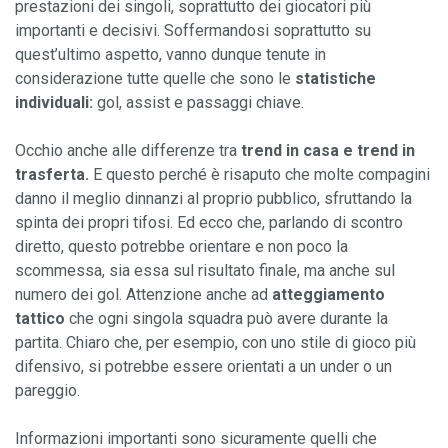
prestazioni dei singoli, soprattutto dei giocatori più 
importanti e decisivi. Soffermandosi soprattutto su 
quest’ultimo aspetto, vanno dunque tenute in 
considerazione tutte quelle che sono le 
statistiche 
individuali: 
gol, assist e passaggi chiave. 
Occhio anche alle differenze tra
 trend in casa e trend in 
trasferta. 
E questo perché è risaputo che molte compagini 
danno il meglio dinnanzi al proprio pubblico, sfruttando la 
spinta dei propri tifosi. Ed ecco che, parlando di scontro 
diretto, questo potrebbe orientare e non poco la 
scommessa, sia essa sul risultato finale, ma anche sul 
numero dei gol. Attenzione anche ad 
atteggiamento 
tattico
 che ogni singola squadra può avere durante la 
partita. Chiaro che, per esempio, con uno stile di gioco più 
difensivo, si potrebbe essere orientati a un under o un 
pareggio.
Informazioni importanti sono sicuramente quelli che 