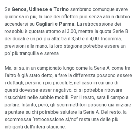
Se 
Genoa, Udinese e Torino
 sembrano comunque avere 
qualcosa in più, la luce dei riflettori può senza alcun dubbio 
accendersi su 
Cagliari e Parma. 
La retrocessione dei 
rossoblu è quotata attorno al 3,00, mentre la quota Serie B 
dei ducali è un po’ più alta: tra il 3,50 e il 4,00. Insomma, 
previsioni alla mano, la loro stagione potrebbe essere un 
po’ più tranquilla e serena. 
Ma, si sa, in un campionato lungo come la Serie A, come tra 
l’altro è già stato detto, 
a fare la differenza possono essere 
i dettagli, persino i più piccoli
. E, nel caso in cui uno di 
questi dovesse esser negativo, ci si potrebbe ritrovare 
risucchiati nelle sabbie mobili. Per il resto, sarà il campo a 
parlare. Intanto, però, gli scommettitori possono già iniziare 
a puntare su chi potrebbe salutare la Serie A. Del resto, la 
scommessa “retrocessione sì/no” resta una delle più 
intriganti dell’intera stagione.