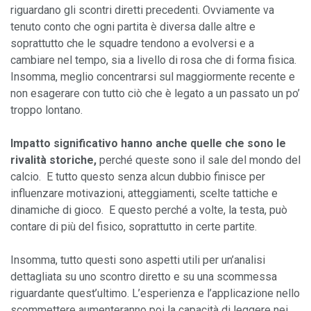
riguardano gli scontri diretti precedenti.
 Ovviamente va 
tenuto conto che ogni partita è diversa dalle altre e 
soprattutto che le squadre tendono a evolversi e a 
cambiare nel tempo, sia a livello di rosa che di forma fisica. 
Insomma, meglio concentrarsi sul maggiormente recente e 
non esagerare con tutto ciò che è legato a un passato un po’ 
troppo lontano. 
Impatto significativo hanno anche quelle che sono le 
rivalità storiche,
 perché queste sono il sale del mondo del 
calcio.  E tutto questo senza alcun dubbio finisce per 
influenzare motivazioni, atteggiamenti, scelte tattiche e 
dinamiche di gioco.  E questo perché a volte, la testa, può 
contare di più del fisico, soprattutto in certe partite. 
Insomma, tutto questi sono aspetti utili per un’analisi 
dettagliata su uno scontro diretto e su una scommessa 
riguardante quest’ultimo. L’esperienza e l’applicazione nello 
scommettere aumenteranno poi la capacità di leggere nei 