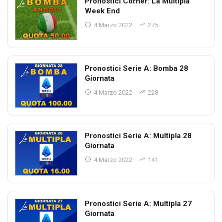
Pronostici Corner: La Multipla
Week End
4 Marzo 2022
275
Pronostici Serie A: Bomba 28
Giornata
4 Marzo 2022
228
Pronostici Serie A: Multipla 28
Giornata
4 Marzo 2022
141
Pronostici Serie A: Multipla 27
Giornata