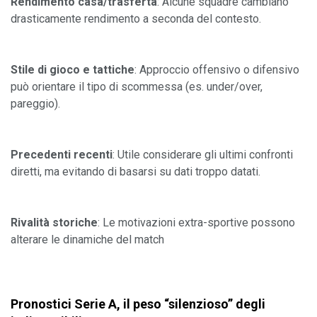
Rendimento casa/trasferta
: Alcune squadre cambiano 
drasticamente rendimento a seconda del contesto.
Stile di gioco e tattiche
: Approccio offensivo o difensivo 
può orientare il tipo di scommessa (es. under/over, 
pareggio).
Precedenti recenti
: Utile considerare gli ultimi confronti 
diretti, ma evitando di basarsi su dati troppo datati.
Rivalità storiche
: Le motivazioni extra-sportive possono 
alterare le dinamiche del match
Pronostici Serie A, il peso “silenzioso” degli 