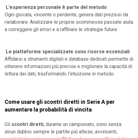
 L’esperienza personale è parte del metodo
Ogni giocata, vincente o perdente, genera dati preziosi da 
rielaborare. Analizzare le proprie scommesse passate aiuta 
a correggere gli errori e a raffinare le strategie future.
 Le piattaforme specializzate sono risorse essenziali
Affidarsi a strumenti digitali e database dedicati permette di 
ottenere informazioni più precise e migliorare la capacità di 
lettura dei dati, trasformando l’intuizione in metodo.
Come usare gli scontri diretti in Serie A per 
aumentare la probabilità di vincita
Gli 
scontri diretti
, durante un campionato, 
sono senza 
alcun dubbio sempre le partite più attese
, avvincenti, 