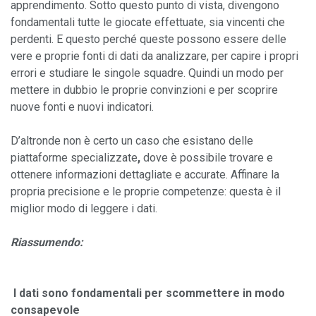
apprendimento
. Sotto questo punto di vista, 
divengono 
fondamentali tutte le giocate effettuate
, sia vincenti che 
perdenti. E questo perché queste possono essere delle 
vere e proprie fonti di dati da analizzare
, per capire i propri 
errori e studiare le singole squadre. Quindi un modo per 
mettere in dubbio le proprie convinzioni e per scoprire 
nuove fonti e nuovi indicatori. 
D’altronde non è certo un caso che esistano delle 
piattaforme specializzate
, 
dove è possibile trovare e 
ottenere informazioni dettagliate e accurate. Affinare la 
propria precisione e le proprie competenze: questa è il 
miglior modo di leggere i dati.
Riassumendo: 
 I dati sono fondamentali per scommettere in modo 
consapevole