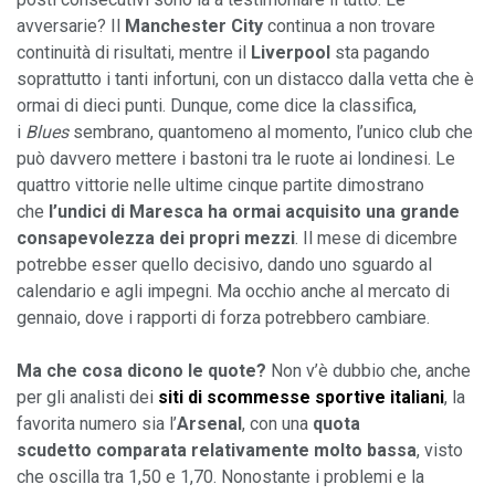
avversarie? Il 
Manchester City 
continua a non trovare 
continuità di risultati, mentre il 
Liverpool 
sta pagando 
soprattutto i tanti infortuni, con un distacco dalla vetta che è 
ormai di dieci punti. Dunque, come dice la classifica, 
i 
Blues 
sembrano, quantomeno al momento, l’unico club che 
può davvero mettere i bastoni tra le ruote ai londinesi. Le 
quattro vittorie nelle ultime cinque partite dimostrano 
che 
l’undici di Maresca ha ormai acquisito una grande 
consapevolezza dei propri mezzi
. Il mese di dicembre 
potrebbe esser quello decisivo, dando uno sguardo al 
calendario e agli impegni. Ma occhio anche al mercato di 
gennaio, dove i rapporti di forza potrebbero cambiare.
Ma che cosa dicono le quote? 
Non v’è dubbio che, anche 
per gli analisti dei 
siti di scommesse sportive italiani
, la 
favorita numero sia l’
Arsenal
, con una 
quota 
scudetto comparata relativamente molto bassa
, visto 
che oscilla tra 1,50 e 1,70. Nonostante i problemi e la 