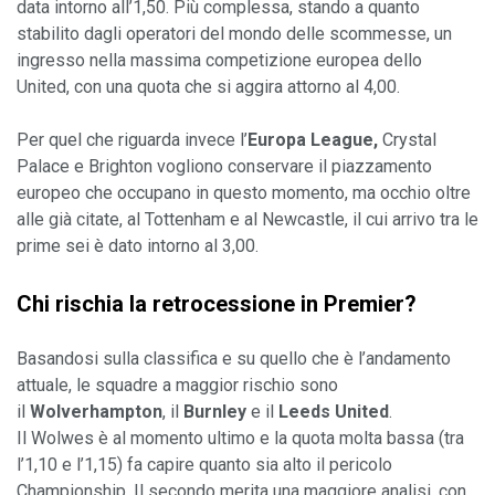
data intorno all’1,50. Più complessa, stando a quanto 
stabilito dagli operatori del mondo delle scommesse, un 
ingresso nella massima competizione europea dello 
United, con una quota che si aggira attorno al 4,00. 
Per quel che riguarda invece l’
Europa League,
 Crystal 
Palace e Brighton vogliono conservare il piazzamento 
europeo che occupano in questo momento, ma occhio oltre 
alle già citate, al Tottenham e al Newcastle, il cui arrivo tra le 
prime sei è dato intorno al 3,00.
Chi rischia la retrocessione in Premier?
Basandosi sulla classifica e su quello che è l’andamento 
attuale, le squadre a maggior rischio sono 
il 
Wolverhampton
, il
 Burnley 
e il
 Leeds United
. 
Il Wolwes è al momento ultimo e la quota molta bassa (tra 
l’1,10 e l’1,15) fa capire quanto sia alto il pericolo 
Championship. Il secondo merita una maggiore analisi, con 