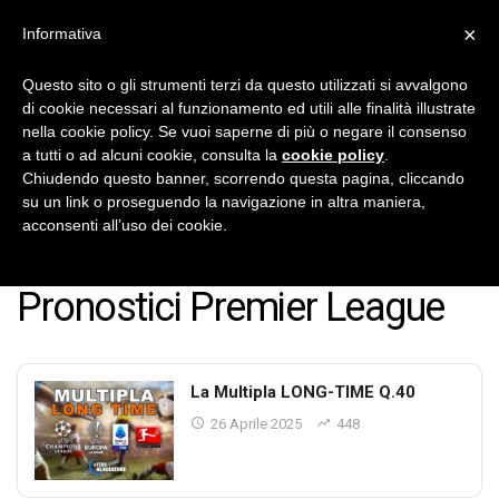
×
Informativa
IlVeroGladiatore
Pronostici Calcio Gratis
Questo sito o gli strumenti terzi da questo utilizzati si avvalgono
di cookie necessari al funzionamento ed utili alle finalità illustrate
No Thanks
INSTALL
nella cookie policy. Se vuoi saperne di più o negare il consenso
a tutti o ad alcuni cookie, consulta la
cookie policy
.
Chiudendo questo banner, scorrendo questa pagina, cliccando
su un link o proseguendo la navigazione in altra maniera,
acconsenti all’uso dei cookie.
Home
Pronostici
Calcio
Premier League
Page 4
Pronostici Premier League
La Multipla LONG-TIME Q.40
26 Aprile 2025
448