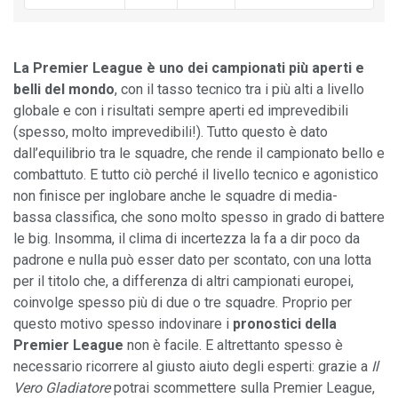
La Premier League è uno dei campionati più aperti e 
belli del mondo
, con il tasso tecnico tra i più alti a livello 
globale e con i risultati sempre aperti ed imprevedibili 
(spesso, molto imprevedibili!). 
Tutto questo è dato 
dall’equilibrio tra le squadre, che rende il campionato bello e 
combattuto. E
 tutto ciò perché i
l livello tecnico e agonistico 
non
 finisce per inglobare
 anche le squadre di media-
bassa 
classifica
, che
 sono
 molto
 spesso in grado di battere 
le big.
 Insomma, il clima di incertezza la fa a dir poco da 
padrone e nulla può esser dato per scontato, con una lotta 
per il titolo che, a
 differenza di altri campionati europei, 
coinvolge spesso più di due o tre squadre.
Proprio per 
questo motivo spesso indovinare i 
pronostici della 
Premier League
 non è facile. E altrettanto spesso è 
necessario ricorrere al giusto aiuto degli esperti: grazie a 
Il 
Vero Gladiatore
 potrai scommettere sulla Premier League, 