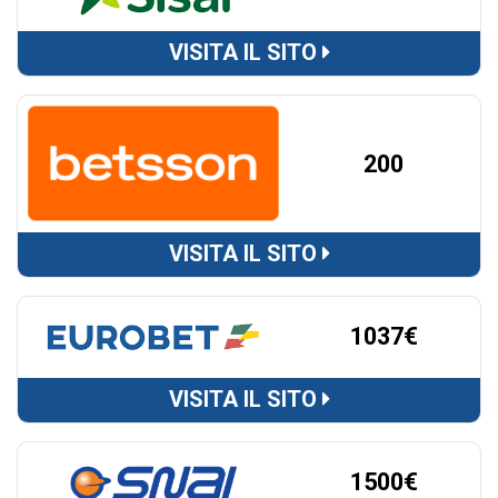
VISITA IL SITO
200
VISITA IL SITO
1037€
VISITA IL SITO
1500€