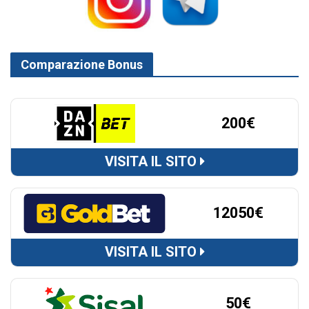
Comparazione Bonus
200€
VISITA IL SITO
12050€
VISITA IL SITO
50€