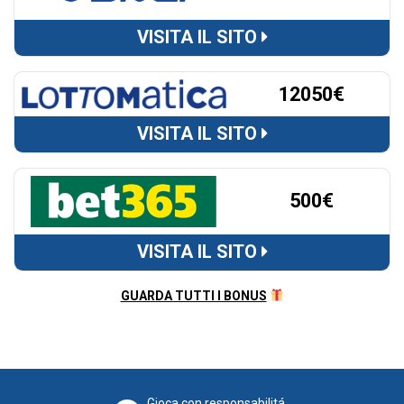
VISITA IL SITO
12050€
VISITA IL SITO
500€
VISITA IL SITO
GUARDA TUTTI I BONUS
Gioca con responsabilitá.