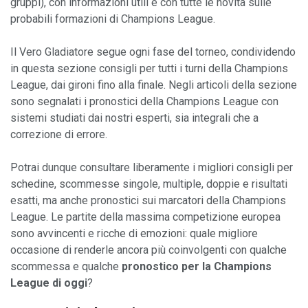
gruppi), con informazioni utili e con tutte le novità sulle 
probabili formazioni di Champions League.

Il Vero Gladiatore segue ogni fase del torneo, condividendo 
in questa sezione consigli per tutti i turni della Champions 
League, dai gironi fino alla finale. Negli articoli della sezione 
sono segnalati i pronostici della Champions League con 
sistemi studiati dai nostri esperti, sia integrali che a 
correzione di errore.

Potrai dunque consultare liberamente i migliori consigli per 
schedine, scommesse singole, multiple, doppie e risultati 
esatti, ma anche pronostici sui marcatori della Champions 
League. Le partite della massima competizione europea 
sono avvincenti e ricche di emozioni: quale migliore 
occasione di renderle ancora più coinvolgenti con qualche 
scommessa e qualche 
pronostico per la Champions 
League di oggi