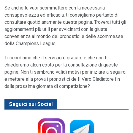
Se anche tu vuoi scommettere con la necessaria 
consapevolezza ed efficacia, ti consigliamo pertanto di 
consultare quotidianamente questa pagina. Troverai tutti gli 
aggiornamenti più utili per avvicinarti con la giusta 
convenienza al mondo dei pronostici e delle scommesse 
della Champions League.

Ti ricordiamo che il servizio è gratuito e che non ti 
chiederemo alcun costo per la consultazione di queste 
pagine. Non ti sembrano validi motivi per iniziare a seguirci 
e mettere alla prova i pronostici de Il Vero Gladiatore fin 
dalla prossima giornata di competizione?
Seguici sui Social