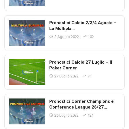
Pronostici Calcio 2/3/4 Agosto –
La Multipla…
2 Agosto 2022
102
Pronostici Calcio 27 Luglio – Il
Poker Corner
27 Luglio 2022
71
Pronostici Corner Champions e
Conference League 26/27…
26 Luglio 2022
121