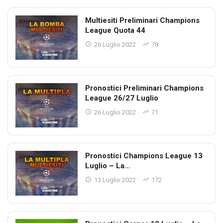
Multiesiti Preliminari Champions
League Quota 44
26 Luglio 2022
78
Pronostici Preliminari Champions
League 26/27 Luglio
26 Luglio 2022
71
Pronostici Champions League 13
Luglio – La…
13 Luglio 2022
172