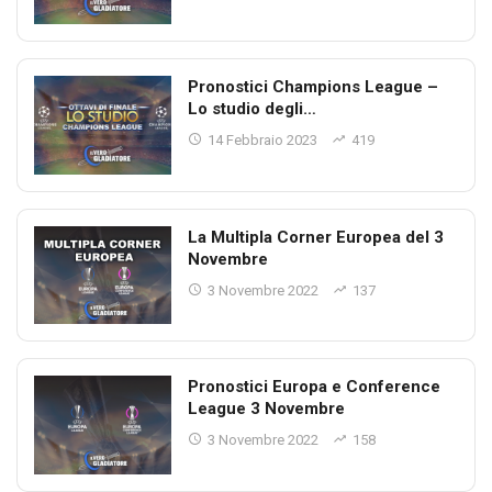
Pronostici Champions League –
Lo studio degli…
14 Febbraio 2023
419
La Multipla Corner Europea del 3
Novembre
3 Novembre 2022
137
Pronostici Europa e Conference
League 3 Novembre
3 Novembre 2022
158