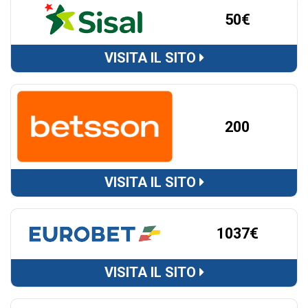
50€
VISITA IL SITO
200
VISITA IL SITO
1037€
VISITA IL SITO