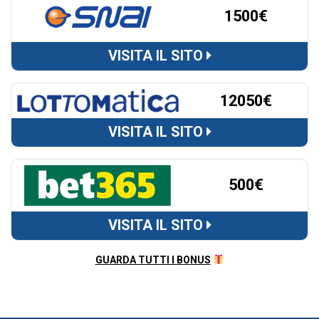
1500€
VISITA IL SITO
12050€
VISITA IL SITO
500€
VISITA IL SITO
GUARDA TUTTI I BONUS