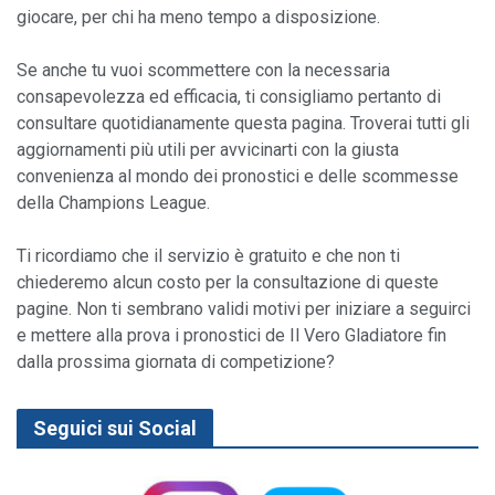
giocare, per chi ha meno tempo a disposizione.

Se anche tu vuoi scommettere con la necessaria 
consapevolezza ed efficacia, ti consigliamo pertanto di 
consultare quotidianamente questa pagina. Troverai tutti gli 
aggiornamenti più utili per avvicinarti con la giusta 
convenienza al mondo dei pronostici e delle scommesse 
della Champions League.

Ti ricordiamo che il servizio è gratuito e che non ti 
chiederemo alcun costo per la consultazione di queste 
pagine. Non ti sembrano validi motivi per iniziare a seguirci 
e mettere alla prova i pronostici de Il Vero Gladiatore fin 
dalla prossima giornata di competizione?
Seguici sui Social