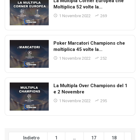
La Multipla Corner Europea che
Moltiplica 52 volte la…
1 Novembre 2022
269
Poker Marcatori Champions che
moltiplica 45 volte la…
1 Novembre 2022
252
La Multipla Over Champions del 1
e 2 Novembre
1 Novembre 2022
295
Indietro
1
…
17
18