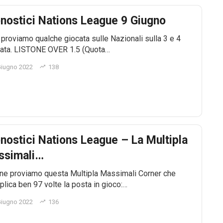
nostici Nations League 9 Giugno
proviamo qualche giocata sulle Nazionali sulla 3 e 4
nata. LISTONE OVER 1.5 (Quota…
Giugno 2022
138
nostici Nations League – La Multipla
ssimali…
fine proviamo questa Multipla Massimali Corner che
plica ben 97 volte la posta in gioco:…
Giugno 2022
136