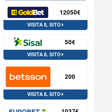
12050€
VISITA IL SITO
50€
VISITA IL SITO
200
VISITA IL SITO
1037€