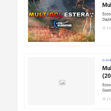
Mul
Ecco
Dazn
3 
In evi
Mul
(2
Ecco
Giorn
2 