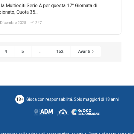
la Multiesiti Serie A per questa 17° Giornata di
ionato, Quota 35…
 Dicembre 2025
247
4
5
…
152
Avanti
18+
Gioca con responsabilitá.
Solo maggiori di 18 anni