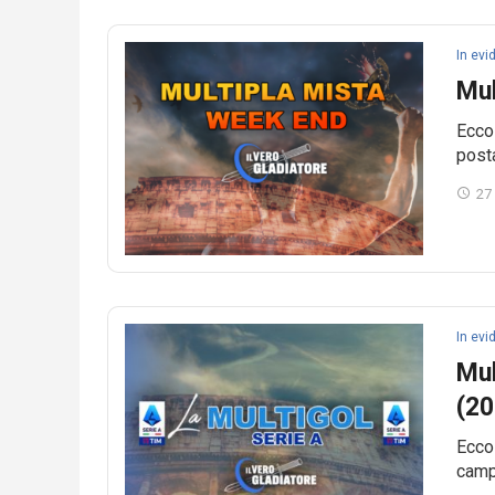
In evi
Mul
Ecco 
post
27
In evi
Mul
(2
Ecco 
camp