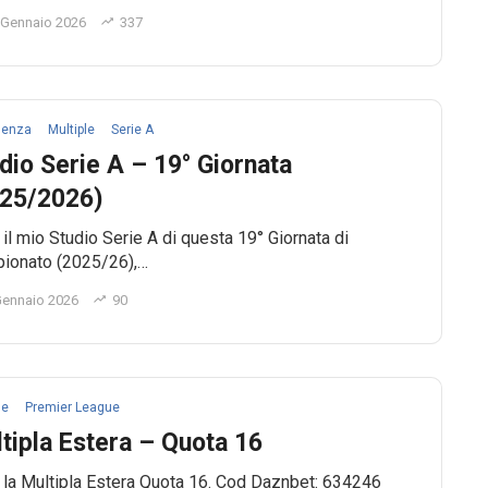
 Gennaio 2026
337
denza
Multiple
Serie A
dio Serie A – 19° Giornata
025/2026)
il mio Studio Serie A di questa 19° Giornata di
ionato (2025/26),…
Gennaio 2026
90
le
Premier League
tipla Estera – Quota 16
 la Multipla Estera Quota 16. Cod Daznbet: 634246